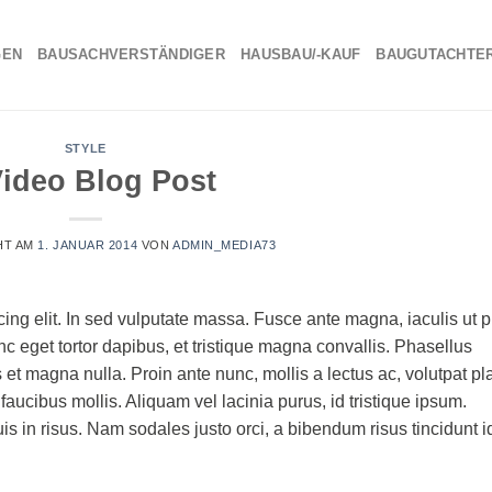
GEN
BAUSACHVERSTÄNDIGER
HAUSBAU/-KAUF
BAUGUTACHTE
STYLE
Video Blog Post
HT AM
1. JANUAR 2014
VON
ADMIN_MEDIA73
ing elit. In sed vulputate massa. Fusce ante magna, iaculis ut 
nc eget tortor dapibus, et tristique magna convallis. Phasellus
et magna nulla. Proin ante nunc, mollis a lectus ac, volutpat pl
aucibus mollis. Aliquam vel lacinia purus, id tristique ipsum.
is in risus. Nam sodales justo orci, a bibendum risus tincidunt i