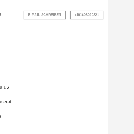
R
E-MAIL SCHREIBEN
+491608090821
purus
acerat
d.