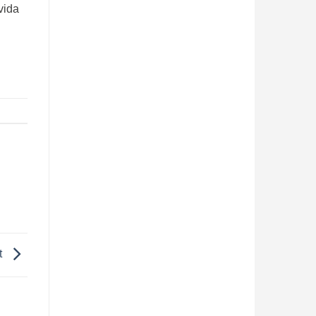
vida
t