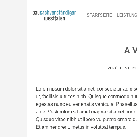
Skip
to
STARTSEITE
LEISTUN
content
A 
VERÖFFENTLIC
Lorem ipsum dolor sit amet, consectetur adipisc
ut, facilisis ultrices nibh. Quisque commodo nu
egestas nunc eu venenatis vehicula. Phasellus 
ante. Vestibulum sit amet magna sit amet nunc f
Quisque vitae nibh ut libero vulputate ornare qu
Etiam hendrerit, metus in volutpat tempus.